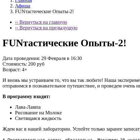
Главная
Афиша
FUNтастические Опыты-2!
‹‹ Вернуться на главную
‹‹ Вернуться на предыдущую
FUNтастические Опыты-2!
Дата проведения:
29 Февраля в 16:30
Стоимость:
200 руб
Возраст:
4+
И вновь мы устраиваем то, что вы так любите! Наша экспериме
отправимся в познавательное путешествие, и проведем очень 
В программу входит:
Лава-Лампа
Рисование на Молоке
Светящаяся жидкость
Ждем вас в нашей лаборатории. Успейте только заранее записат
* Предварительная запись обязательна. Максимум 20 участ