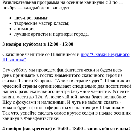
Развлекательная программа на осенние каникулы с 3 по 11
ноября — каждый день вас ждут:
шоу-программы;
творческие мастер-классы;
анимация;
лучшие артисты и партнеры города.
3 ноября (суббота) в 12:00 - 15:00
Сказочное чаепитие со Шляпником и
шоу "Сказки Безумного
Шляпника"
.
Эту субботу мы проведем фанфантастически и будем весь
день принимать в гостях знаменитого сказочного героя из
сказки Льюиса Кэрролла "Алиса в стране чудес". Шляпник из
чудесной страны организовывает специально для посетителей
нашего развлекательного центра безумное чаепитие. Успейте
занять места до 12ч. А после чайной паузы будет волшебное
Шоу с фокусами и иллюзиями. И чуть не забыли сказать -
можно будет сфотографироваться с настоящим Шляпником.
Так что, успейте сделать самое крутое селфи в начале осенних
каникул в Фанафантастике!
4 ноября (воскресенье) в 16:00 - 18:00 - запись обязательна!