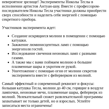
невероятное зрелище! Эксперименты Николы Теслы в
исполнении артистов Антуан-шоу. Вместе с профессором-
последователем Николы Тесла участники должны приобрести
сверх способности и наделить себя энергией с помощью
секретного прибора.
Участников эксперимента ждет:
Создание искрящиеся молнии в помещении с помощью
катушки.
Зажжение люминисцентных ламп с помощью
энергополя гостей.
Исследование свечения неоновых ламп с разными
газами.
А также мы с вами поймаем молнию в большие
плазменные шары и укротим ее рукой.
Уничтожение с помощью огня от молнии секретов
эксперимента вместе с фейерверком из молний.
Самый эффектный и современный реквизит и фокусы:
большая катушка Тесла, молнии до 40 см, горящие в воздухе
лампочки, неоновые мечи, плазменные шары, фейерверк из
молний. Увлекательный сюжет развлекательной программы
захватывает не только детей, но и взрослых. Успейте
записаться места ограничены!