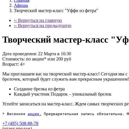
Главная
Афиша
Творческий мастер-класс "Уффи из фетра"
‹‹ Вернуться на главную
‹‹ Вернуться на предыдущую
Творческий мастер-класс "Уф
Дата проведения:
22 Марта в 16:30
Стоимость:
по акции* или 200 руб
Возраст:
4+
Мы приглашаем вас на творческий мастер-класс! Сегодня мы с
брелочек, который будет служить вам прекрасным украшением!
Создание брелка из фетра
Каждый участник Подарок – уникальный брелок
Успейте записаться на мастер-класс. Ждем самых творческих ре
*
Весенняя
акция.
Предварительная запись обязательна. М
+7 (495) 508-88-78
(отдел продаж)