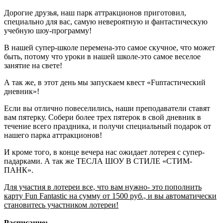
Дорогие друзья, наш парк аттракционов приготовил,
специально для вас, самую невероятную и фантастическую
учебную шоу-программу!
В нашей супер-школе перемена-это самое скучное, что может
быть, потому что уроки в нашей школе-это самое веселое
занятие на свете!
А так же, в этот день мы запускаем квест «Funтастический
дневник»!
Если вы отлично повеселились, наши преподаватели ставят
вам пятерку. Собери более трех пятерок в свой дневник в
течение всего праздника, и получи специальный подарок от
нашего парка аттракционов!
И кроме того, в конце вечера нас ожидает лотерея с супер-
падарками. А так же ТЕСЛА ШОУ В СТИЛЕ «СТИМ-
ПАНК».
Для участия в лотереи все, что вам нужно- это пополнить
карту Fun Fantastic на сумму от 1500 руб., и вы автоматически
становитесь участником лотереи!
Расписание: