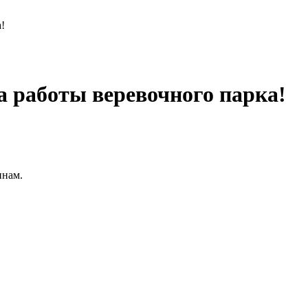
!
 работы веревочного парка!
инам.